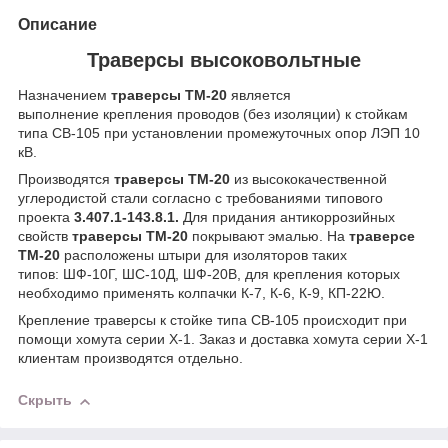
Описание
Траверсы высоковольтные
Назначением
траверсы ТМ-20
является
выполнение крепления проводов (без изоляции) к стойкам
типа СВ-105 при установлении промежуточных опор ЛЭП 10
кВ.
Производятся
траверсы ТМ-20
из высококачественной
углеродистой стали согласно с требованиями типового
проекта
3.407.1-143.8.1.
Для придания антикоррозийных
свойств
траверсы ТМ-20
покрывают эмалью. На
траверсе
ТМ-20
расположены штыри для изоляторов таких
типов: ШФ-10Г, ШС-10Д, ШФ-20В, для крепления которых
необходимо применять колпачки К-7, К-6, К-9, КП-22Ю.
Крепление траверсы к стойке типа СВ-105 происходит при
помощи хомута серии Х-1. Заказ и доставка хомута серии Х-1
клиентам производятся отдельно.
Скрыть