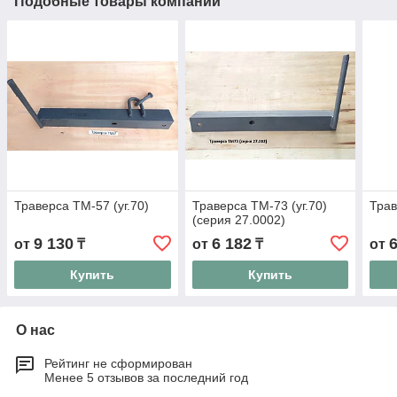
Подобные товары компании
Траверса ТМ-57 (уг.70)
Траверса ТМ-73 (уг.70)
Трав
(серия 27.0002)
9 130
6 182
от
₸
от
₸
от
Купить
Купить
О нас
Рейтинг не сформирован
Менее 5 отзывов за последний год