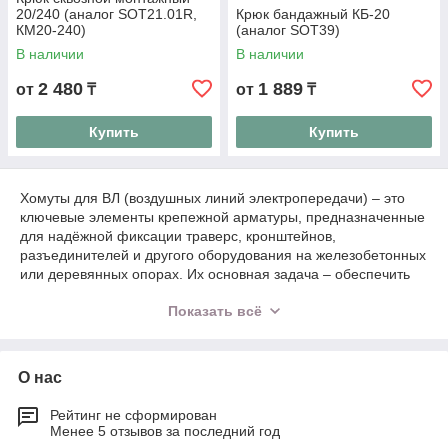
20/240 (аналог SOT21.01R,
Крюк бандажный КБ-20
КМ20-240)
(аналог SOT39)
В наличии
В наличии
2 480
1 889
от
₸
от
₸
Купить
Купить
Хомуты для ВЛ (воздушных линий электропередачи) – это
ключевые элементы крепежной арматуры, предназначенные
для надёжной фиксации траверс, кронштейнов,
разъединителей и другого оборудования на железобетонных
или деревянных опорах. Их основная задача – обеспечить
механическую связь между несущим элементом опоры и
Показать всё
устанавливаемой арматурой, гарантируя устойчивость и
долговечность всей линии.
О нас
Применение хомутов для
высоковольтных линий
Рейтинг не сформирован
Менее 5 отзывов за последний год
Хомуты находят широкое применение как в низковольтных