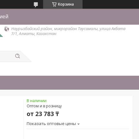
Корзина
тией
Наурызбайский район, микрорайон Таусамалы, улица Акбата
7/1, Алматы, Казахстан
В наличии
Оптом и в розницу
от
23 783 ₸
Показать оптовые цены