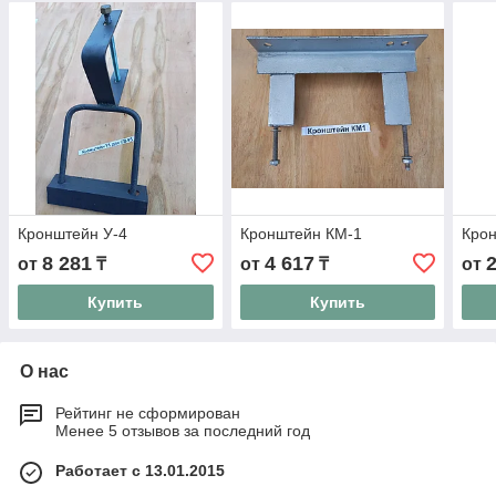
Кронштейн У-4
Кронштейн КМ-1
Крон
8 281
4 617
от
₸
от
₸
от
Купить
Купить
О нас
Рейтинг не сформирован
Менее 5 отзывов за последний год
Работает с 13.01.2015