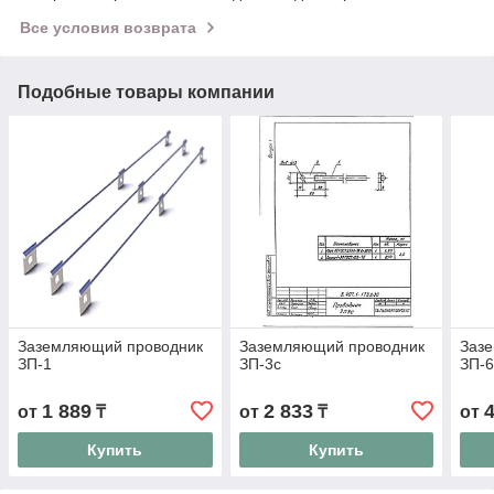
Все условия возврата
Подобные товары компании
Заземляющий проводник
Заземляющий проводник
Заз
ЗП-1
ЗП-3с
ЗП-
1 889
2 833
от
₸
от
₸
от
Купить
Купить