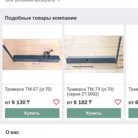
Подобные товары компании
Траверса ТМ-57 (уг.70)
Траверса ТМ-73 (уг.70)
Трав
(серия 27.0002)
9 130
6 182
от
₸
от
₸
от
Купить
Купить
О нас