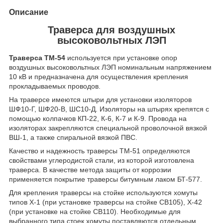
Описание
Траверса для воздушных
высоковольтных ЛЭП
Траверса ТМ-54
используется при установке опор
воздушных высоковольтных ЛЭП номинальным напряжением
10 кВ и предназначена для осуществления крепления
прокладываемых проводов.
На траверсе имеются штыри для установки изоляторов
ШФ10-Г, ШФ20-В, ШС10-Д. Изоляторы на штырях крепятся с
помощью колпачков КП-22, К-6, К-7 и К-9. Провода на
изоляторах закрепляются специальной проволочной вязкой
ВШ-1, а также спиральной вязкой ПВС.
Качество и надежность траверсы ТМ-51 определяются
свойствами углеродистой стали, из которой изготовлена
траверса. В качестве метода защиты от коррозии
применяется покрытие траверсы битумным лаком БТ-577.
Для крепления траверсы на стойке используются хомуты
типов Х-1 (при установке траверсы на стойке СВ105), Х-42
(при установке на стойке СВ110). Необходимые для
выбранного типа стоек хомуты поставляются отдельным