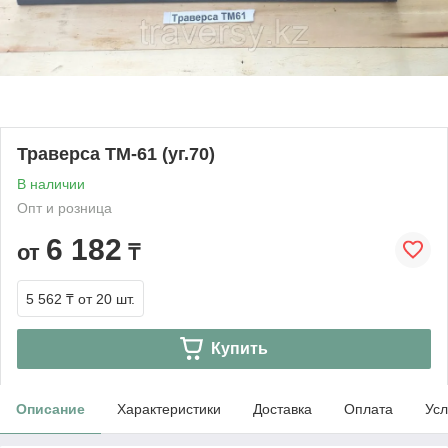
Траверса ТМ-61 (уг.70)
В наличии
Опт и розница
6 182
от
₸
5 562 ₸
от 20 шт.
Купить
Описание
Характеристики
Доставка
Оплата
Усл