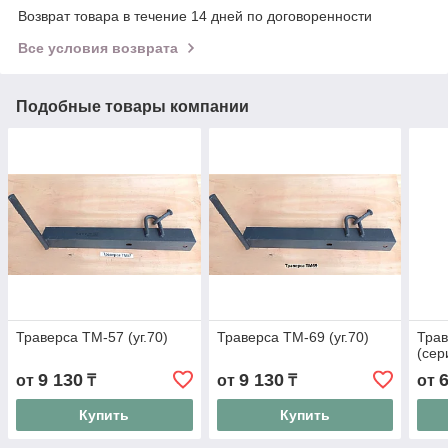
Возврат товара в течение 14 дней по договоренности
Все условия возврата
Подобные товары компании
Траверса ТМ-57 (уг.70)
Траверса ТМ-69 (уг.70)
Трав
(сер
9 130
9 130
от
₸
от
₸
от
Купить
Купить