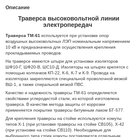
Описание
Траверса высоковольтной линии
электропередач
Траверса ТМ-61
используется при установке опор
воздушных высоковольтных ЛЭП номинальным напряжением
10 кВ и предназначена для осуществления крепления
прокладываемых проводов.
На траверсе имеются штыри для установки изоляторов
ШФ10-Г, ШФ20-В, ШС10-Д. Изоляторы на штырях крепятся с
помощью колпачков КП-22, К-6, К-7 и К-9. Провода на
изоляторах закрепляются специальной проволочной вязкой
ВШ-1, а также спиральной вязкой ПВС.
Качество и надежность траверсы ТМ-61 определяются
свойствами углеродистой стали, из которой изготовлена
траверса. В качестве метода защиты от коррозии
применяется покрытие траверсы битумным лаком БТ-577.
Для крепления траверсы на стойке используются хомуты
типов Х-1 (при установке траверсы на стойке СВ105), Х-42
(при установке на стойке СВ110). Необходимые для
выбранного типа стоек хомуты поставляются отдельным