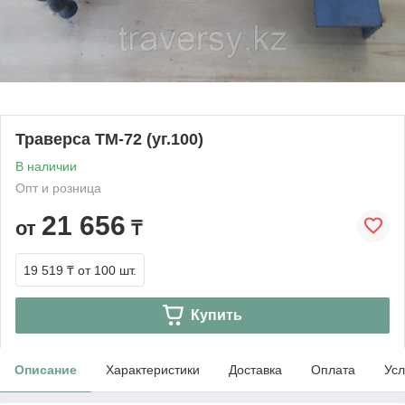
Траверса ТМ-72 (уг.100)
В наличии
Опт и розница
21 656
от
₸
19 519 ₸
от 100 шт.
Купить
Описание
Характеристики
Доставка
Оплата
Усл