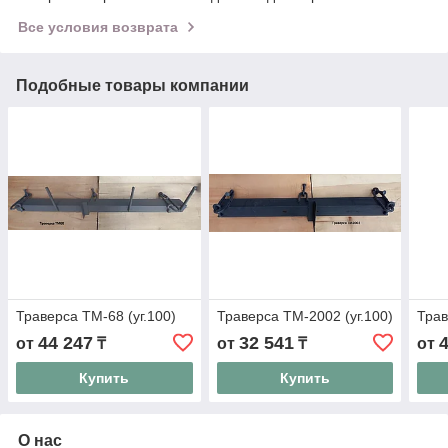
Все условия возврата
Подобные товары компании
Траверса ТМ-68 (уг.100)
Траверса ТМ-2002 (уг.100)
Трав
44 247
32 541
от
₸
от
₸
от
Купить
Купить
О нас