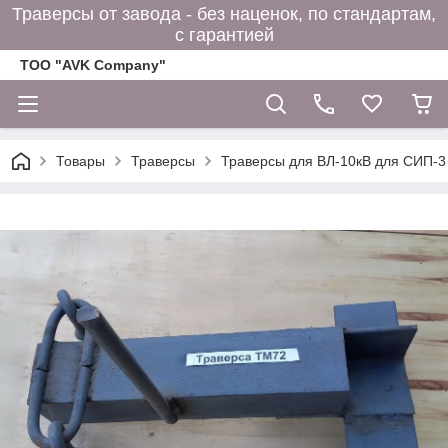
Траверсы от завода - без наценок, по стандартам,
с гарантией
ТОО "AVK Company"
Товары
Траверсы
Траверсы для ВЛ-10кВ для СИП-3