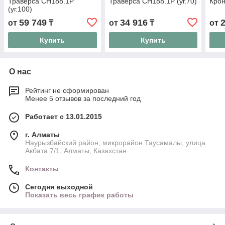
Траверса СН188.1Р
Траверса СН188.1Р (уг.70)
Крон
(уг.100)
59 749
34 916
от
₸
от
₸
от
Купить
Купить
О нас
Рейтинг не сформирован
Менее 5 отзывов за последний год
Работает с 13.01.2015
г. Алматы
Наурызбайский район, микрорайон Таусамалы, улица
Акбата 7/1, Алматы, Казахстан
Контакты
Сегодня выходной
Показать весь график работы