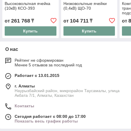
Высоковольтная ячейка
Низковольтные ячейки
Ком
(10кВ) КСО-393
(0,4кВ) ЩО-70
тра
подс
261 768
104 711
от
₸
от
₸
от
Купить
Купить
О нас
Рейтинг не сформирован
Менее 5 отзывов за последний год
Работает с 13.01.2015
г. Алматы
Наурызбайский район, микрорайон Таусамалы, улица
Акбата 7/1, Алматы, Казахстан
Контакты
Сегодня работает с 08:00 до 17:00
Показать весь график работы